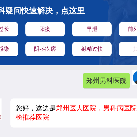
科疑问快速解决，点这里
过长
阳痿
早泄
前
感染
阴茎疙瘩
射精过快
郑州男科医院
您好，这边是
郑州医大医院，男科病医院
榜推荐医院