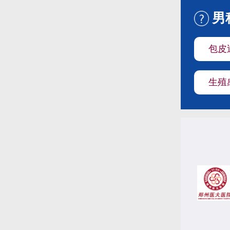
男
包皮
生殖