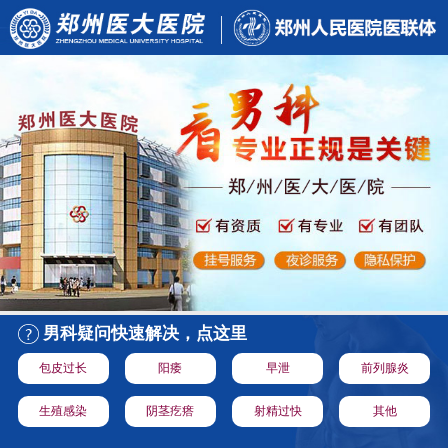
男科疑问快速解决，点这里
包皮过长
阳痿
早泄
前列腺炎
生殖感染
阴茎疙瘩
射精过快
其他