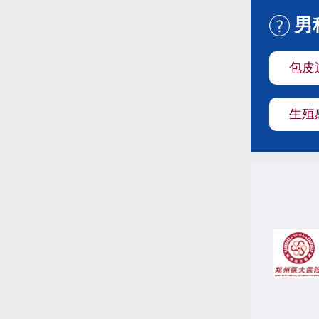
男
包皮
生殖