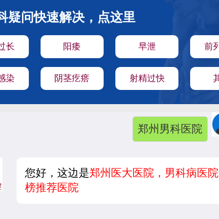
科疑问快速解决，点这里
过长
阳痿
早泄
前
感染
阴茎疙瘩
射精过快
郑州男科医院
您好，这边是
郑州医大医院，男科病医院
榜推荐医院