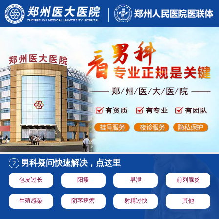
男科疑问快速解决，点这里
包皮过长
阳痿
早泄
前列腺炎
生殖感染
阴茎疙瘩
射精过快
其他